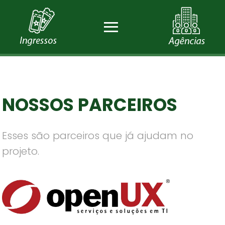
≡
NOSSOS PARCEIROS
Esses são parceiros que já ajudam no
projeto.